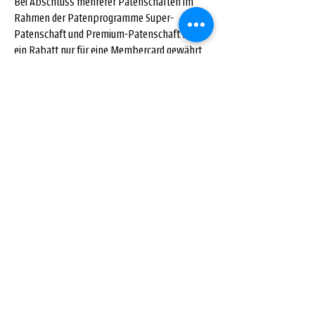
Bei Abschluss mehrerer Patenschaften im
Rahmen der Patenprogramme Super-
Patenschaft und Premium-Patenschaft kann
ein Rabatt nur für eine Membercard gewährt
werden. Die Membercard gilt für Bestellungen
und Käufe in allen Katzentempel-Restaurants
und ist nicht auf Lieferdienste anwendbar.
Dies ist ein Impressum. Ein Impressum ist
gesetzlich vorgeschrieben. Diese Vorlage
enthält Beispieltexte, ist nicht vollständig und
kann nicht veröffentlicht werden. Die
Impressum-Angaben variieren je nach
Website- und Unternehmensart – z. B.
Einzelunternehmen, GbR, GmbH, Redaktion u.
a.. Wir empfehlen daher, juristischen Rat
einzuholen, um besser zu verstehen, welche
Details das Impressum beinhalten muss.